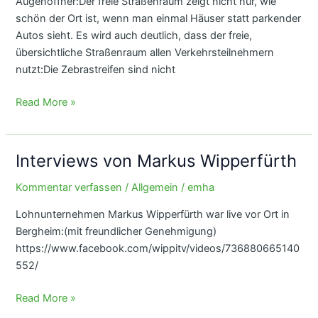
Augenöffner:Der freie Straßenraum zeigt nicht nur, wie
schön der Ort ist, wenn man einmal Häuser statt parkender
Autos sieht. Es wird auch deutlich, dass der freie,
übersichtliche Straßenraum allen Verkehrsteilnehmern
nutzt:Die Zebrastreifen sind nicht
Ortsdurchfahrt
Read More »
Fliesteden
Interviews von Markus Wipperfürth
Kommentar verfassen
/
Allgemein
/
emha
Lohnunternehmen Markus Wipperfürth war live vor Ort in
Bergheim:(mit freundlicher Genehmigung)
https://www.facebook.com/wippitv/videos/736880665140
552/
Interviews
Read More »
von