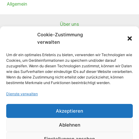
Allgemein
Über uns
Downloads
Cookie-Zustimmung
Partnerprojekte
verwalten
Newsletter
Um dir ein optimales Erlebnis zu bieten, verwenden wir Technologien wie
Linksammlung
Cookies, um Geräteinformationen zu speichern und/oder darauf
Projektübersicht
zuzugreifen. Wenn du diesen Technologien zustimmst, können wir Daten
wie das Surfverhalten oder eindeutige IDs auf dieser Website verarbeiten.
Unser Konto zur finanziellen Unterstützung:
Wenn du deine Zustimmung nicht erteilst oder zurückziehst, können
Impressum
bestimmte Merkmale und Funktionen beeinträchtigt werden.
Cookie-Richtlinie (EU)
Dienste verwalten
Datenschutzerklärung
Akzeptieren
Ablehnen
Facebook
Instagram
Einstellungen ansehen