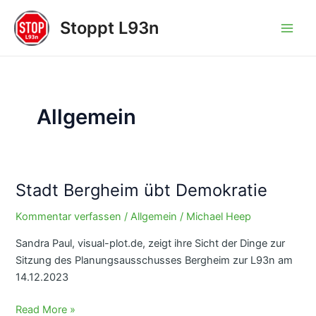
Zum
Stoppt L93n
Inhalt
Main
springen
Men
Allgemein
Stadt Bergheim übt Demokratie
Kommentar verfassen
/
Allgemein
/
Michael Heep
Sandra Paul, visual-plot.de, zeigt ihre Sicht der Dinge zur
Sitzung des Planungsausschusses Bergheim zur L93n am
14.12.2023
Stadt
Read More »