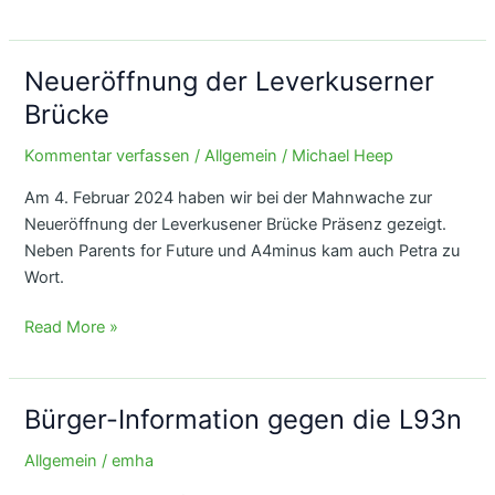
Bergheim
übt
Demokratie
Neueröffnung der Leverkuserner
Brücke
Kommentar verfassen
/
Allgemein
/
Michael Heep
Am 4. Februar 2024 haben wir bei der Mahnwache zur
Neueröffnung der Leverkusener Brücke Präsenz gezeigt.
Neben Parents for Future und A4minus kam auch Petra zu
Wort.
Neueröffnung
Read More »
der
Leverkuserner
Brücke
Bürger-Information gegen die L93n
Allgemein
/
emha