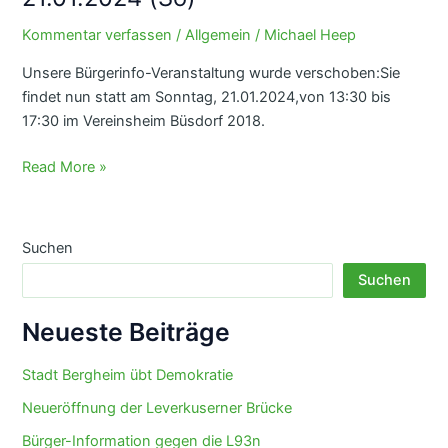
Thema
L93n
Kommentar verfassen
/
Allgemein
/
Michael Heep
Unsere Bürgerinfo-Veranstaltung wurde verschoben:Sie
findet nun statt am Sonntag, 21.01.2024,von 13:30 bis
17:30 im Vereinsheim Büsdorf 2018.
Bürgerinfo-
Read More »
Veranstaltung
21.01.2024
(So)
Suchen
Suchen
Neueste Beiträge
Stadt Bergheim übt Demokratie
Neueröffnung der Leverkuserner Brücke
Bürger-Information gegen die L93n