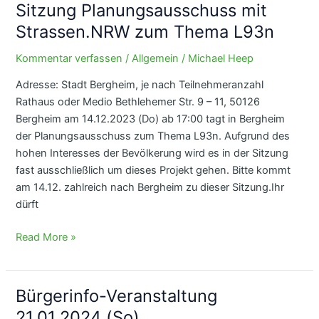
des
Sitzung Planungsausschuss mit
Planungsausschusses
Strassen.NRW zum Thema L93n
Bergheim
zur
Kommentar verfassen
/
Allgemein
/
Michael Heep
L93n
Adresse: Stadt Bergheim, je nach Teilnehmeranzahl
am
Rathaus oder Medio Bethlehemer Str. 9 – 11, 50126
14.12.2023
Bergheim am 14.12.2023 (Do) ab 17:00 tagt in Bergheim
der Planungsausschuss zum Thema L93n. Aufgrund des
hohen Interesses der Bevölkerung wird es in der Sitzung
fast ausschließlich um dieses Projekt gehen. Bitte kommt
am 14.12. zahlreich nach Bergheim zu dieser Sitzung.Ihr
dürft
Sitzung
Read More »
Planungsausschuss
mit
Strassen.NRW
Bürgerinfo-Veranstaltung
zum
21.01.2024 (So)