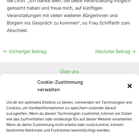
die L93n. „Ich danke allen, die diese Veranstaltung möglich
gemacht haben und freue mich, auf künftigen
Veranstaltungen mit vielen weiteren Bürgerinnen und
Bürgern ins Gespräch zu kommen“, so Frau Schiffarth zum
Abschied.
Post
←
Vorheriger Beitrag
Nächster Beitrag
→
navigation
Über uns
Downloads
Cookie-Zustimmung
Partnerprojekte
verwalten
Newsletter
Um dir ein optimales Erlebnis zu bieten, verwenden wir Technologien wie
Linksammlung
Cookies, um Geräteinformationen zu speichern und/oder darauf
Projektübersicht
zuzugreifen. Wenn du diesen Technologien zustimmst, können wir Daten
wie das Surfverhalten oder eindeutige IDs auf dieser Website verarbeiten.
Unser Konto zur finanziellen Unterstützung:
Wenn du deine Zustimmung nicht erteilst oder zurückziehst, können
Impressum
bestimmte Merkmale und Funktionen beeinträchtigt werden.
Cookie-Richtlinie (EU)