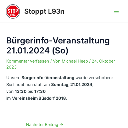
Zum
Stoppt L93n
Inhalt
Main
springen
Men
Bürgerinfo-Veranstaltung
21.01.2024 (So)
Kommentar verfassen
/ Von
Michael Heep
/
24. Oktober
2023
Unsere
Bürgerinfo-Veranstaltung
wurde verschoben:
Sie findet nun statt am
Sonntag, 21.01.2024,
von
13:30
bis
17:30
im
Vereinsheim Büsdorf 2018
.
Post
Nächster Beitrag
→