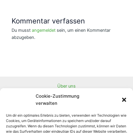
navigation
Kommentar verfassen
Du musst
angemeldet
sein, um einen Kommentar
abzugeben.
Über uns
Downloads
Cookie-Zustimmung
Partnerprojekte
verwalten
Newsletter
Um dir ein optimales Erlebnis zu bieten, verwenden wir Technologien wie
Linksammlung
Cookies, um Geräteinformationen zu speichern und/oder darauf
Projektübersicht
zuzugreifen. Wenn du diesen Technologien zustimmst, können wir Daten
wie das Surfverhalten oder eindeutige IDs auf dieser Website verarbeiten.
Unser Konto zur finanziellen Unterstützung: